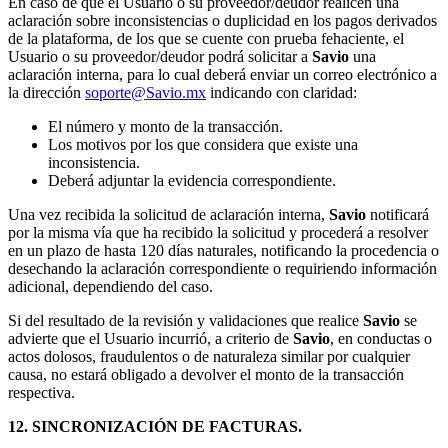
En caso de que el Usuario o su proveedor/deudor realicen una
aclaración sobre inconsistencias o duplicidad en los pagos derivados
de la plataforma, de los que se cuente con prueba fehaciente, el
Usuario o su proveedor/deudor podrá solicitar a
Savio
una
aclaración interna, para lo cual deberá enviar un correo electrónico a
la dirección
soporte@Savio.mx
indicando con claridad:
El número y monto de la transacción.
Los motivos por los que considera que existe una
inconsistencia.
Deberá adjuntar la evidencia correspondiente.
Una vez recibida la solicitud de aclaración interna,
Savio
notificará
por la misma vía que ha recibido la solicitud y procederá a resolver
en un plazo de hasta 120 días naturales, notificando la procedencia o
desechando la aclaración correspondiente o requiriendo información
adicional, dependiendo del caso.
Si del resultado de la revisión y validaciones que realice
Savio
se
advierte que el Usuario incurrió, a criterio de
Savio
, en conductas o
actos dolosos, fraudulentos o de naturaleza similar por cualquier
causa, no estará obligado a devolver el monto de la transacción
respectiva.
12. SINCRONIZACIÓN DE FACTURAS.