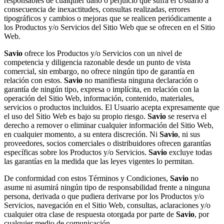
responsables de cualquier daño o perjuicio que sufra el Usuario a
consecuencia de inexactitudes, consultas realizadas, errores
tipográficos y cambios o mejoras que se realicen periódicamente a
los Productos y/o Servicios del Sitio Web que se ofrecen en el Sitio
Web.
Savio
ofrece los Productos y/o Servicios con un nivel de
competencia y diligencia razonable desde un punto de vista
comercial, sin embargo, no ofrece ningún tipo de garantía en
relación con estos.
Savio
no manifiesta ninguna declaración o
garantía de ningún tipo, expresa o implícita, en relación con la
operación del Sitio Web, información, contenido, materiales,
servicios o productos incluidos. El Usuario acepta expresamente que
el uso del Sitio Web es bajo su propio riesgo.
Savio
se reserva el
derecho a remover o eliminar cualquier información del Sitio Web,
en cualquier momento, a su entera discreción. Ni
Savio
, ni sus
proveedores, socios comerciales o distribuidores ofrecen garantías
específicas sobre los Productos y/o Servicios.
Savio
excluye todas
las garantías en la medida que las leyes vigentes lo permitan.
De conformidad con estos Términos y Condiciones,
Savio
no
asume ni asumirá ningún tipo de responsabilidad frente a ninguna
persona, derivada o que pudiera derivarse por los Productos y/o
Servicios, navegación en el Sitio Web, consultas, aclaraciones y/o
cualquier otra clase de respuesta otorgada por parte de
Savio
, por
cualquier medio de comunicación.