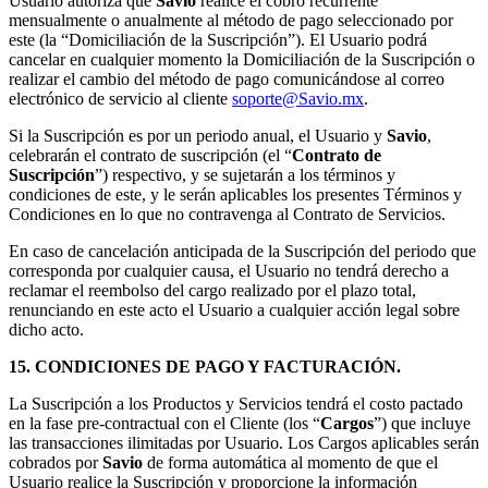
Usuario autoriza que
Savio
realice el cobro recurrente
mensualmente o anualmente al método de pago seleccionado por
este (la “Domiciliación de la Suscripción”). El Usuario podrá
cancelar en cualquier momento la Domiciliación de la Suscripción o
realizar el cambio del método de pago comunicándose al correo
electrónico de servicio al cliente
soporte@Savio.mx
.
Si la Suscripción es por un periodo anual, el Usuario y
Savio
,
celebrarán el contrato de suscripción (el “
Contrato de
Suscripción
”) respectivo, y se sujetarán a los términos y
condiciones de este, y le serán aplicables los presentes Términos y
Condiciones en lo que no contravenga al Contrato de Servicios.
En caso de cancelación anticipada de la Suscripción del periodo que
corresponda por cualquier causa, el Usuario no tendrá derecho a
reclamar el reembolso del cargo realizado por el plazo total,
renunciando en este acto el Usuario a cualquier acción legal sobre
dicho acto.
15. CONDICIONES DE PAGO Y FACTURACIÓN.
La Suscripción a los Productos y Servicios tendrá el costo pactado
en la fase pre-contractual con el Cliente (los “
Cargos
”) que incluye
las transacciones ilimitadas por Usuario. Los Cargos aplicables serán
cobrados por
Savio
de forma automática al momento de que el
Usuario realice la Suscripción y proporcione la información